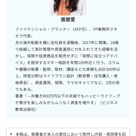
張替愛
ファイナンシャル・プランナー（AFPⓇ）、FP事務所マネ
セラ代表。
夫の海外転勤を機に会社員を退職後、2017年に開業。24歳
で結婚して家計管理や資産運用に力を入れてきた経験を活
かし、保険や投資商品を販売せずに「実際に役立つアドバ
イス」を提供するマネー相談を年間100件近く行う。コラム
や書籍の執筆・監修、取材、講座などの実績も合計300件以
上。得意分野はライフプラン設計（教育費・住宅購入・老
後資金）、資産運用、保険、ママのキャリアなど。2児の母
でもある。
著書『～共働き800万円以下の夫婦でもハッピーライフ～プ
チ贅沢を楽しみながらムリなく資産を増やす』（ビジネス
教育出版社）
本稿は、執筆者が本人の責任において制作し内容・感想等を記