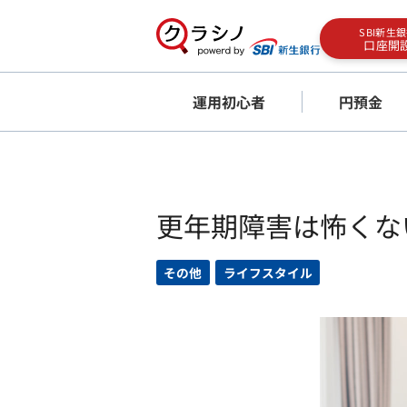
SBI新生
口座開
運用初心者
円預金
更年期障害は怖くな
その他
ライフスタイル