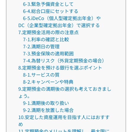
6-3.緊急予備資金として
6-4.総合口座にセットする
6-5.iDeCo（個人型確定拠出年金）や
DC（企業型確定拠出年金）で選択する
7.定期預金活用の際の注意点
7-1.利率の確認と比較
7-2.満期日の管理
7-3.預金保険の適用範囲
7-4.為替リスク（外貨定期預金の場合）
8.定期預金を預ける銀行を選ぶポイント
8-1.サービスの質
8-2.キャンペーンや特典
9.定期預金の満期後の選択も考えておきまし
ょう。
9-1.満期後の取り扱い
9-2.満期を放置した場合
10.安定した資産運用を目指す人にはおすす
め
11.定期預金のメリットを理解し、最大限に